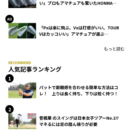
い」プロもアマチュアも驚いたHONMA
WEDGEの打感とスピン
「Pxは楽に飛ぶ。Vxは打感がいい。TOUR
Vはカッコいい」アマチュアが選ぶ
HONMA「T//WORLD アイアン」
もっと読む
人気記事ランキング
パットで距離感を合わせる簡単な方法はコ
レ！ 上りは長く持ち、下りは短く持つ！
菅楓華 のスイングは日本女子ツアーNo.1!?
マネるには足の踏ん張りが必要