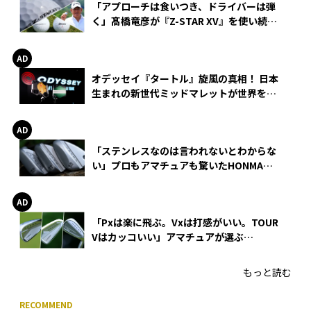
「アプローチは食いつき、ドライバーは弾
く」髙橋竜彦が『Z-STAR XV』を使い続け
る理由
オデッセイ『タートル』旋風の真相！ 日本
生まれの新世代ミッドマレットが世界を席
巻
「ステンレスなのは言われないとわからな
い」プロもアマチュアも驚いたHONMA
WEDGEの打感とスピン
「Pxは楽に飛ぶ。Vxは打感がいい。TOUR
Vはカッコいい」アマチュアが選ぶ
HONMA「T//WORLD アイアン」
もっと読む