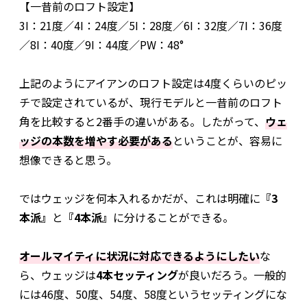
【一昔前のロフト設定】
3I：21度／4I：24度／5I：28度／6I：32度／7I：36度
／8I：40度／9I：44度／PW：48°
上記のようにアイアンのロフト設定は4度くらいのピッ
チで設定されているが、現行モデルと一昔前のロフト
角を比較すると2番手の違いがある。したがって、
ウェ
ッジの本数を増やす必要がある
ということが、容易に
想像できると思う。
ではウェッジを何本入れるかだが、これは明確に
『3
本派』
と
『4本派』
に分けることができる。
オールマイティに状況に対応できるようにしたい
な
ら、ウェッジは
4本セッティング
が良いだろう。一般的
には46度、50度、54度、58度というセッティングにな