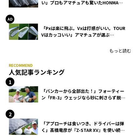
い」プロもアマチュアも驚いたHONMA
WEDGEの打感とスピン
「Pxは楽に飛ぶ。Vxは打感がいい。TOUR
Vはカッコいい」アマチュアが選ぶ
HONMA「T//WORLD アイアン」
もっと読む
人気記事ランキング
「バンカーから全部出た！」フォーティー
ン「FR-3」ウェッジなら砂に刺さらず脱出
できる？
「アプローチは食いつき、ドライバーは弾
く」髙橋竜彦が『Z-STAR XV』を使い続け
る理由