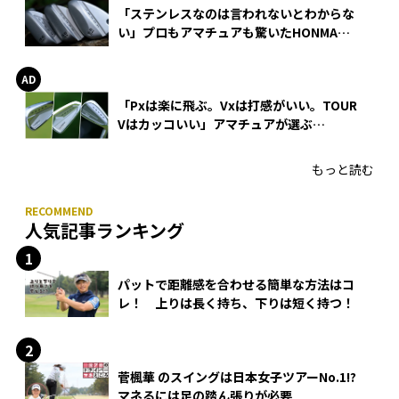
「ステンレスなのは言われないとわからな
い」プロもアマチュアも驚いたHONMA
WEDGEの打感とスピン
「Pxは楽に飛ぶ。Vxは打感がいい。TOUR
Vはカッコいい」アマチュアが選ぶ
HONMA「T//WORLD アイアン」
もっと読む
人気記事ランキング
パットで距離感を合わせる簡単な方法はコ
レ！ 上りは長く持ち、下りは短く持つ！
菅楓華 のスイングは日本女子ツアーNo.1!?
マネるには足の踏ん張りが必要