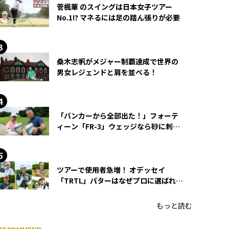
菅楓華 のスイングは日本女子ツアー
No.1!? マネるには足の踏ん張りが必要
桑木志帆がメジャー制覇達成で世界の
男女レジェンドと肩を並べる！
「バンカーから全部出た！」フォーテ
ィーン「FR-3」ウェッジなら砂に刺さ
らず脱出できる？
ツアーで使用者急増！ オデッセイ
「TRTL」パターはなぜプロに選ばれる
のか？
もっと読む