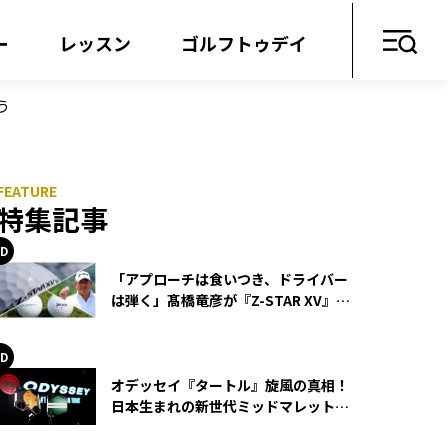
ー
レッスン
ゴルフトゥデイ
う
特集記事
「アプローチは食いつき、ドライバー
は弾く」髙橋竜彦が『Z-STAR XV』を
使い続ける理由
オデッセイ『タートル』旋風の真相！
日本生まれの新世代ミッドマレットが
世界を席巻