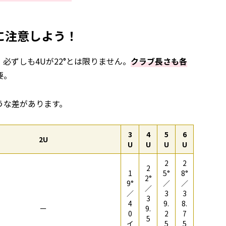
に注意しよう！
必ずしも4Uが22°とは限りません。
クラブ長さも各
要。
うな差があります。
3
4
5
6
2U
U
U
U
U
2
2
2
1
5°
8°
2°
9°
／
／
／
／
3
3
3
4
9.
8.
ー
9.
0
2
7
5
イ
5
5