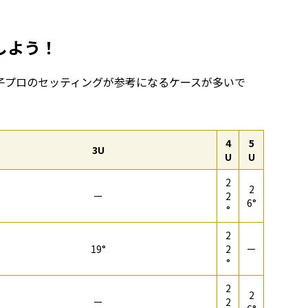
しよう！
子プロのセッティングが参考になるケースが多いで
4
5
3U
U
U
2
2
ー
2
6°
°
2
19°
2
ー
°
2
2
ー
2