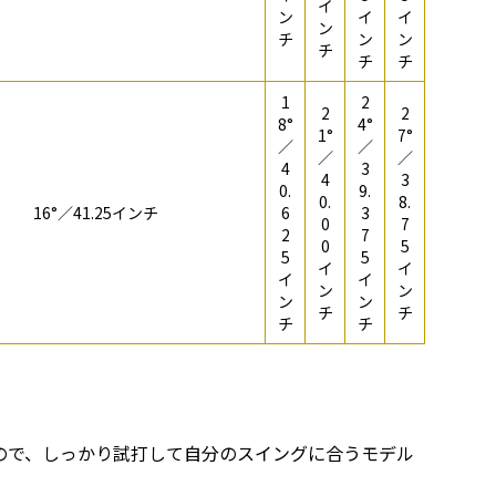
イ
ン
イ
イ
ン
チ
ン
ン
チ
チ
チ
1
2
2
2
8°
4°
1°
7°
／
／
／
／
4
3
4
3
0.
9.
0.
8.
16°／41.25インチ
6
3
0
7
2
7
0
5
5
5
イ
イ
イ
イ
ン
ン
ン
ン
チ
チ
チ
チ
ので、しっかり試打して自分のスイングに合うモデル