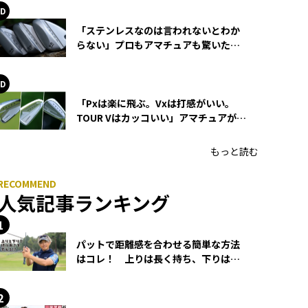
「ステンレスなのは言われないとわか
らない」プロもアマチュアも驚いた
HONMA WEDGEの打感とスピン
「Pxは楽に飛ぶ。Vxは打感がいい。
TOUR Vはカッコいい」アマチュアが選
ぶHONMA「T//WORLD アイアン」
もっと読む
人気記事ランキング
パットで距離感を合わせる簡単な方法
はコレ！ 上りは長く持ち、下りは短
く持つ！