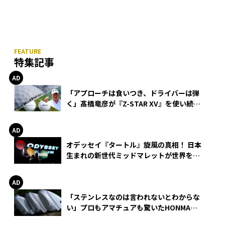
特集記事
「アプローチは食いつき、ドライバーは弾
く」髙橋竜彦が『Z-STAR XV』を使い続け
る理由
オデッセイ『タートル』旋風の真相！ 日本
生まれの新世代ミッドマレットが世界を席
巻
「ステンレスなのは言われないとわからな
い」プロもアマチュアも驚いたHONMA
WEDGEの打感とスピン