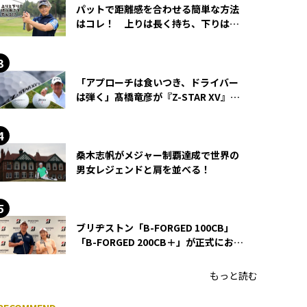
パットで距離感を合わせる簡単な方法
はコレ！ 上りは長く持ち、下りは短
く持つ！
「アプローチは食いつき、ドライバー
は弾く」髙橋竜彦が『Z-STAR XV』を
使い続ける理由
桑木志帆がメジャー制覇達成で世界の
男女レジェンドと肩を並べる！
ブリヂストン「B-FORGED 100CB」
「B-FORGED 200CB＋」が正式にお披
露目！ あのアイアンの正体がついに
明らかに！
もっと読む