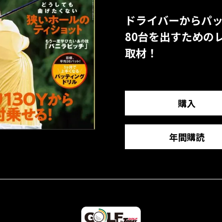
ドライバーからパ
80台を出すための
取材！
購入
年間購読