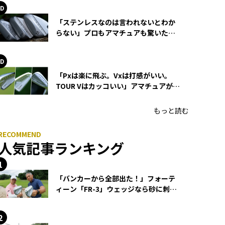
「ステンレスなのは言われないとわか
らない」プロもアマチュアも驚いた
HONMA WEDGEの打感とスピン
「Pxは楽に飛ぶ。Vxは打感がいい。
TOUR Vはカッコいい」アマチュアが選
ぶHONMA「T//WORLD アイアン」
もっと読む
人気記事ランキング
「バンカーから全部出た！」フォーテ
ィーン「FR-3」ウェッジなら砂に刺さ
らず脱出できる？