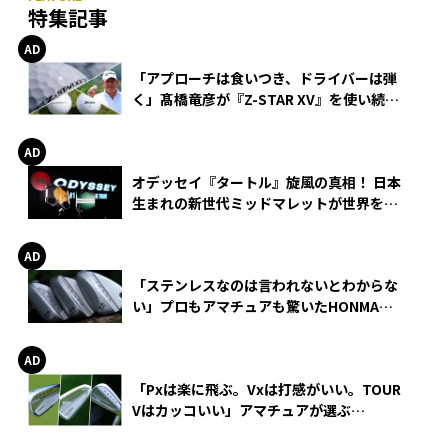
特集記事
「アプローチは食いつき、ドライバーは弾
く」髙橋竜彦が『Z-STAR XV』を使い続け
る理由
オデッセイ『タートル』旋風の真相！ 日本
生まれの新世代ミッドマレットが世界を席
巻
「ステンレスなのは言われないとわからな
い」プロもアマチュアも驚いたHONMA
WEDGEの打感とスピン
「Pxは楽に飛ぶ。Vxは打感がいい。TOUR
Vはカッコいい」アマチュアが選ぶ
HONMA「T//WORLD アイアン」