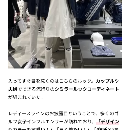
入ってすぐ目を惹くのはこちらのルック。
カップル
や
夫婦
でできる流行りの
シミラールックコーディネート
が組まれていた。
レディースラインのお披露目ということで、多くのゴ
ルフ女子インフルエンサーが訪れており、
「デザイン
もカラーも可愛い！」
「早く着たい！」
「(彼氏と)お