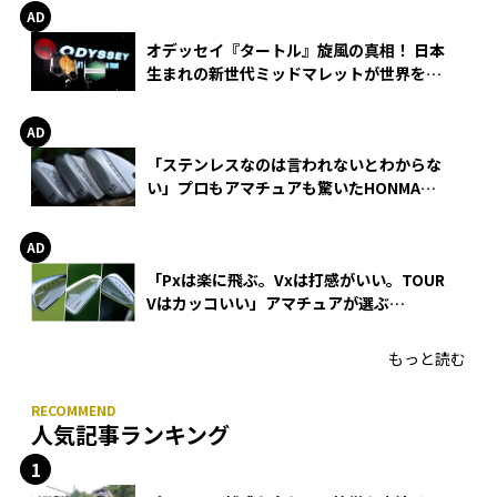
オデッセイ『タートル』旋風の真相！ 日本
生まれの新世代ミッドマレットが世界を席
巻
「ステンレスなのは言われないとわからな
い」プロもアマチュアも驚いたHONMA
WEDGEの打感とスピン
「Pxは楽に飛ぶ。Vxは打感がいい。TOUR
Vはカッコいい」アマチュアが選ぶ
HONMA「T//WORLD アイアン」
もっと読む
人気記事ランキング