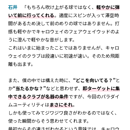
石井
「もちろん吹け上がる球ではなく、
軽やかに弾
いて前に行ってくれる
。適度にスピンが入って滞空時
間があるため決して前のめりの球ではありません。打
感も軽やかでキャロウェイのフェアウェイウッドのよ
うに澄んで軽やかな音がします。
これはいまに始まったことではありませんが、キャロ
ウェイのクラブは段違いに初速が速い。そのため飛距
離も出ます。
また、僕の中では構えた時に、
“どこを向いてる？”
と
か
“当たるかな？”
などと思わせず、
即ターゲットに集
中できるクラブが名器の条件
ですが、今回のパラダイ
ムユーティリティは
まさにそれ
。
しかも使ってみてジワジワ良さがわかるのではなく、
使った瞬間からそう思わせてくれます。
最初からその凄さがわかるという意味では、キャロウ