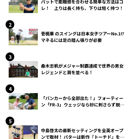
パットで距離感を合わせる簡単な方法はコ
レ！ 上りは長く持ち、下りは短く持つ！
菅楓華 のスイングは日本女子ツアーNo.1!?
マネるには足の踏ん張りが必要
桑木志帆がメジャー制覇達成で世界の男女
レジェンドと肩を並べる！
「バンカーから全部出た！」フォーティー
ン「FR-3」ウェッジなら砂に刺さらず脱出
できる？
中島啓太の最新セッティングを全英オープ
ンで取材！ パターは新作『トーチド』を投