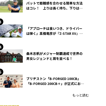
パットで距離感を合わせる簡単な方法
はコレ！ 上りは長く持ち、下りは短
く持つ！
「アプローチは食いつき、ドライバー
は弾く」髙橋竜彦が『Z-STAR XV』を
使い続ける理由
桑木志帆がメジャー制覇達成で世界の
男女レジェンドと肩を並べる！
ブリヂストン「B-FORGED 100CB」
「B-FORGED 200CB＋」が正式にお披
露目！ あのアイアンの正体がついに
明らかに！
もっと読む