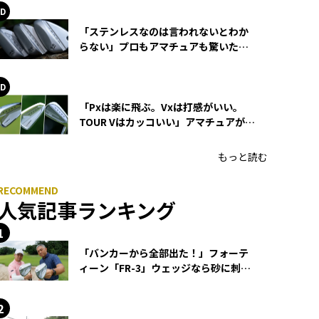
「ステンレスなのは言われないとわか
らない」プロもアマチュアも驚いた
HONMA WEDGEの打感とスピン
「Pxは楽に飛ぶ。Vxは打感がいい。
TOUR Vはカッコいい」アマチュアが選
ぶHONMA「T//WORLD アイアン」
もっと読む
人気記事ランキング
「バンカーから全部出た！」フォーテ
ィーン「FR-3」ウェッジなら砂に刺さ
らず脱出できる？