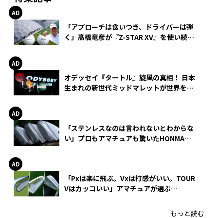
「アプローチは食いつき、ドライバーは弾
く」髙橋竜彦が『Z-STAR XV』を使い続け
る理由
オデッセイ『タートル』旋風の真相！ 日本
生まれの新世代ミッドマレットが世界を席
巻
「ステンレスなのは言われないとわからな
い」プロもアマチュアも驚いたHONMA
WEDGEの打感とスピン
「Pxは楽に飛ぶ。Vxは打感がいい。TOUR
Vはカッコいい」アマチュアが選ぶ
HONMA「T//WORLD アイアン」
もっと読む