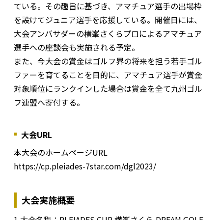
ている。その趣旨に基づき、アマチュア選手の出場枠
を設けてジュニア選手を応援している。開催日には、
大会アンバサダーの横峯さくらプロによるアマチュア
選手への座談会も実施される予定。
また、今大会の賞金はゴルフ界の将来を担う若手ゴル
ファーを育てることを目的に、アマチュア選手が賞金
対象順位にランクインした場合は賞金を全て九州ゴル
フ連盟へ寄付する。
大会URL
本大会のホームページURL
https://cp.pleiades-7star.com/dgl2023/
大会実施概要
1.大会名称：PLEIADES CUP 横峯さくら DREAM GOLF