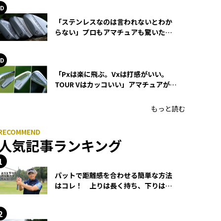
「ステンレスなのは言われないとわか
らない」プロもアマチュアも驚いた
HONMA WEDGEの打感とスピン
「Pxは楽に飛ぶ。Vxは打感がいい。
TOUR Vはカッコいい」アマチュアが選
ぶHONMA「T//WORLD アイアン」
もっと読む
人気記事ランキング
パットで距離感を合わせる簡単な方法
はコレ！ 上りは長く持ち、下りは短
く持つ！