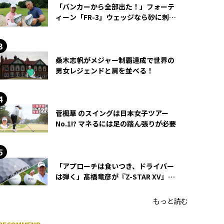
「バンカーから全部出た！」フォーテ
ィーン「FR-3」ウェッジなら砂に刺さ
らず脱出できる？
桑木志帆がメジャー制覇達成で世界の
男女レジェンドと肩を並べる！
菅楓華 のスイングは日本女子ツアー
No.1!? マネるには足の踏ん張りが必要
「アプローチは食いつき、ドライバー
は弾く」髙橋竜彦が『Z-STAR XV』を
使い続ける理由
もっと読む