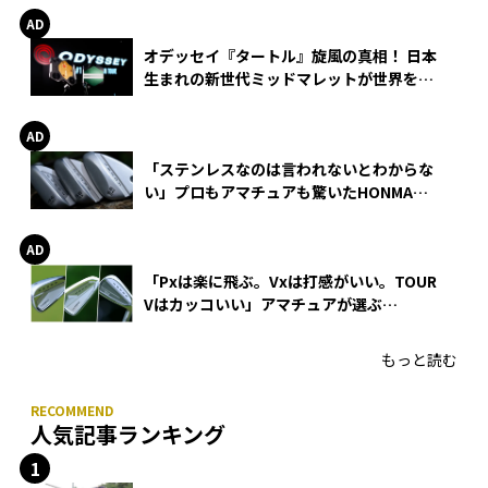
オデッセイ『タートル』旋風の真相！ 日本
生まれの新世代ミッドマレットが世界を席
巻
「ステンレスなのは言われないとわからな
い」プロもアマチュアも驚いたHONMA
WEDGEの打感とスピン
「Pxは楽に飛ぶ。Vxは打感がいい。TOUR
Vはカッコいい」アマチュアが選ぶ
HONMA「T//WORLD アイアン」
もっと読む
人気記事ランキング