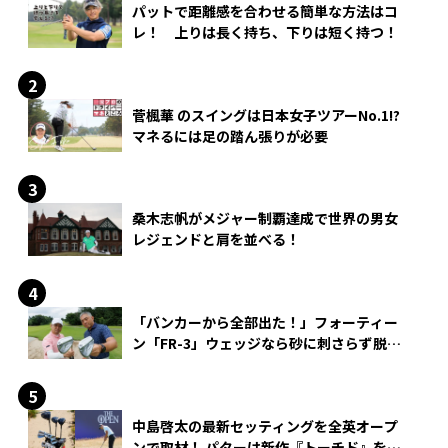
パットで距離感を合わせる簡単な方法はコ
レ！ 上りは長く持ち、下りは短く持つ！
菅楓華 のスイングは日本女子ツアーNo.1!?
マネるには足の踏ん張りが必要
桑木志帆がメジャー制覇達成で世界の男女
レジェンドと肩を並べる！
「バンカーから全部出た！」フォーティー
ン「FR-3」ウェッジなら砂に刺さらず脱出
できる？
中島啓太の最新セッティングを全英オープ
ンで取材！ パターは新作『トーチド』を投