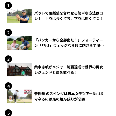
パットで距離感を合わせる簡単な方法はコ
レ！ 上りは長く持ち、下りは短く持つ！
「バンカーから全部出た！」フォーティー
ン「FR-3」ウェッジなら砂に刺さらず脱出
できる？
桑木志帆がメジャー制覇達成で世界の男女
レジェンドと肩を並べる！
菅楓華 のスイングは日本女子ツアーNo.1!?
マネるには足の踏ん張りが必要