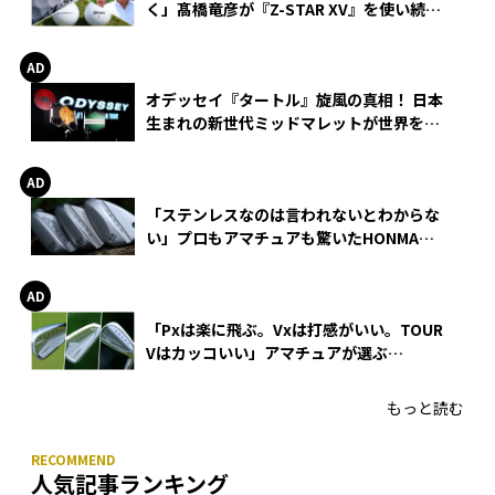
く」髙橋竜彦が『Z-STAR XV』を使い続け
る理由
オデッセイ『タートル』旋風の真相！ 日本
生まれの新世代ミッドマレットが世界を席
巻
「ステンレスなのは言われないとわからな
い」プロもアマチュアも驚いたHONMA
WEDGEの打感とスピン
「Pxは楽に飛ぶ。Vxは打感がいい。TOUR
Vはカッコいい」アマチュアが選ぶ
HONMA「T//WORLD アイアン」
もっと読む
人気記事ランキング