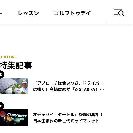
ー
レッスン
ゴルフトゥデイ
特集記事
「アプローチは食いつき、ドライバー
は弾く」髙橋竜彦が『Z-STAR XV』を
使い続ける理由
オデッセイ『タートル』旋風の真相！
日本生まれの新世代ミッドマレットが
世界を席巻