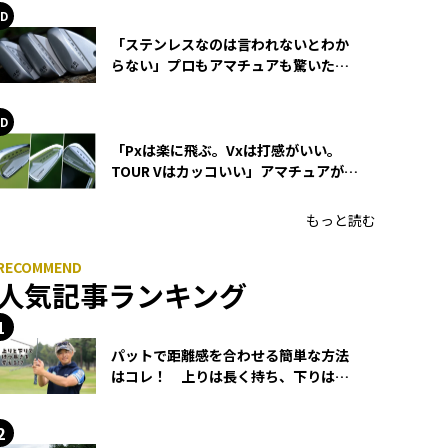
「ステンレスなのは言われないとわか
らない」プロもアマチュアも驚いた
HONMA WEDGEの打感とスピン
「Pxは楽に飛ぶ。Vxは打感がいい。
TOUR Vはカッコいい」アマチュアが選
ぶHONMA「T//WORLD アイアン」
もっと読む
人気記事ランキング
パットで距離感を合わせる簡単な方法
はコレ！ 上りは長く持ち、下りは短
く持つ！