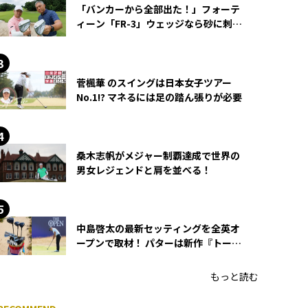
「バンカーから全部出た！」フォーテ
ィーン「FR-3」ウェッジなら砂に刺さ
らず脱出できる？
菅楓華 のスイングは日本女子ツアー
No.1!? マネるには足の踏ん張りが必要
桑木志帆がメジャー制覇達成で世界の
男女レジェンドと肩を並べる！
中島啓太の最新セッティングを全英オ
ープンで取材！ パターは新作『トーチ
ド』を投入
もっと読む