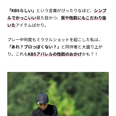
「KBSらしい」
という言葉がぴったりなほど、
シンプ
ルでかっこいい
見た目かつ、
質や性能にもこだわり抜
いた
アイテムばかり。
プレー中何度もミラクルショットを起こした私は、
「あれ？プロっぽくない？」
と同伴者と大盛り上が
り。これも
KBSアパレルの性能のおかげ
かも？！