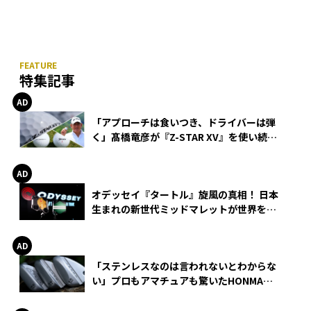
特集記事
「アプローチは食いつき、ドライバーは弾
く」髙橋竜彦が『Z-STAR XV』を使い続け
る理由
オデッセイ『タートル』旋風の真相！ 日本
生まれの新世代ミッドマレットが世界を席
巻
「ステンレスなのは言われないとわからな
い」プロもアマチュアも驚いたHONMA
WEDGEの打感とスピン