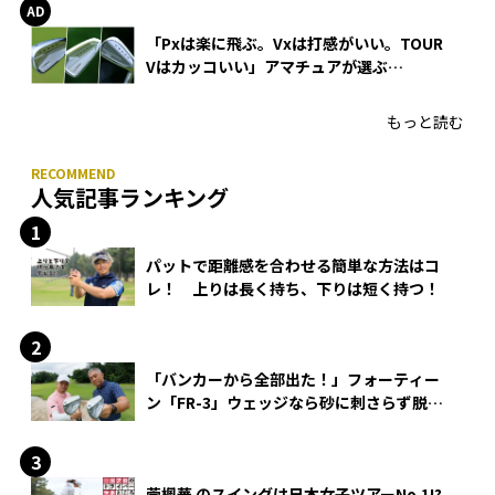
「Pxは楽に飛ぶ。Vxは打感がいい。TOUR
Vはカッコいい」アマチュアが選ぶ
HONMA「T//WORLD アイアン」
もっと読む
人気記事ランキング
パットで距離感を合わせる簡単な方法はコ
レ！ 上りは長く持ち、下りは短く持つ！
「バンカーから全部出た！」フォーティー
ン「FR-3」ウェッジなら砂に刺さらず脱出
できる？
菅楓華 のスイングは日本女子ツアーNo.1!?