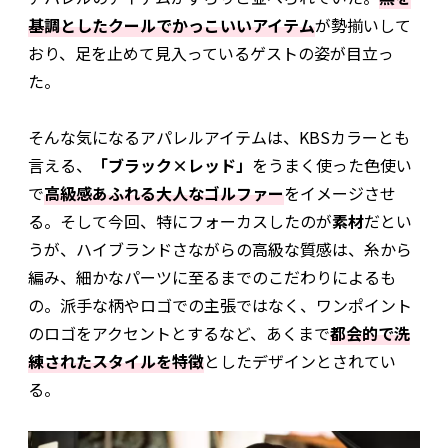
基調としたクールでかっこいいアイテム
が勢揃いして
おり、足を止めて見入っているゲストの姿が目立っ
た。
そんな気になるアパレルアイテムは、KBSカラーとも
言える、
「ブラック×レッド」
をうまく使った色使い
で
高級感あふれる大人なゴルファー
をイメージさせ
る。そして今回、特にフォーカスしたのが
素材
だとい
うが、ハイブランドさながらの高級な質感は、糸から
編み、細かなパーツに至るまでのこだわりによるも
の。派手な柄やロゴでの主張ではなく、ワンポイント
のロゴをアクセントとするなど、あくまで
都会的で洗
練されたスタイルを特徴
としたデザインとされてい
る。