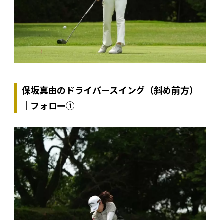
保坂真由のドライバースイング（斜め前方）
｜フォロー①