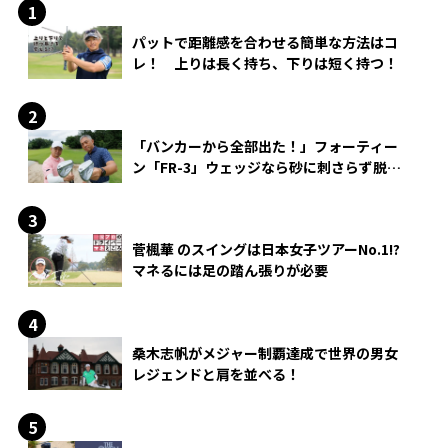
パットで距離感を合わせる簡単な方法はコ
レ！ 上りは長く持ち、下りは短く持つ！
「バンカーから全部出た！」フォーティー
ン「FR-3」ウェッジなら砂に刺さらず脱出
できる？
菅楓華 のスイングは日本女子ツアーNo.1!?
マネるには足の踏ん張りが必要
桑木志帆がメジャー制覇達成で世界の男女
レジェンドと肩を並べる！