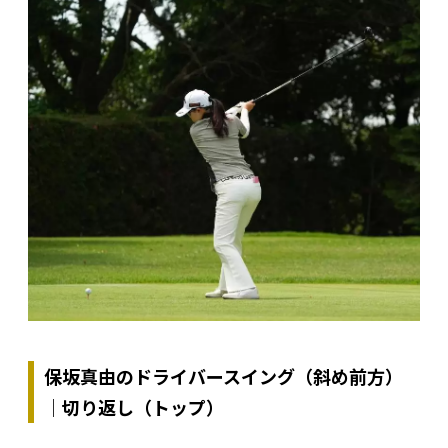
保坂真由のドライバースイング（斜め前方）
｜切り返し（トップ）