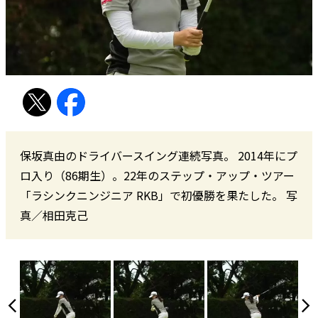
保坂真由のドライバースイング連続写真。 2014年にプ
ロ入り（86期生）。22年のステップ・アップ・ツアー
「ラシンクニンジニア RKB」で初優勝を果たした。 写
真／相田克己