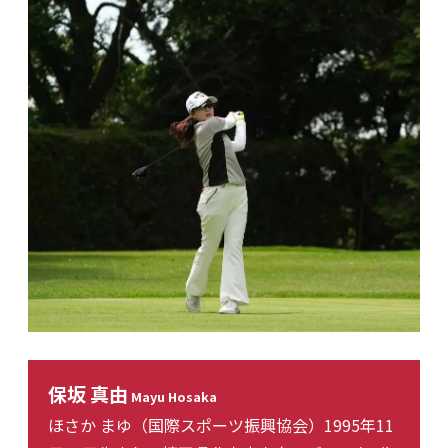
保坂 真由
Mayu Hosaka
ほさか まゆ（国際スポーツ振興協会）1995年11