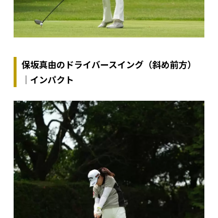
保坂真由のドライバースイング（斜め前方）
｜インパクト