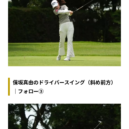
保坂真由のドライバースイング（斜め前方）
｜フォロー③