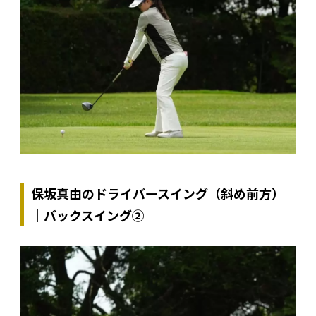
保坂真由のドライバースイング（斜め前方）
｜バックスイング②