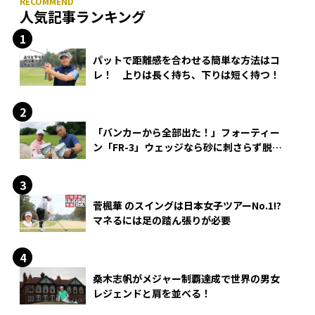
人気記事ランキング
パットで距離感を合わせる簡単な方法はコ
レ！ 上りは長く持ち、下りは短く持つ！
「バンカーから全部出た！」フォーティー
ン「FR-3」ウェッジなら砂に刺さらず脱出
できる？
菅楓華 のスイングは日本女子ツアーNo.1!?
マネるには足の踏ん張りが必要
桑木志帆がメジャー制覇達成で世界の男女
レジェンドと肩を並べる！