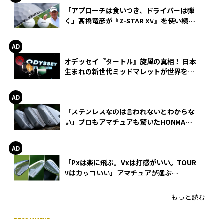
「アプローチは食いつき、ドライバーは弾
く」髙橋竜彦が『Z-STAR XV』を使い続け
る理由
オデッセイ『タートル』旋風の真相！ 日本
生まれの新世代ミッドマレットが世界を席
巻
「ステンレスなのは言われないとわからな
い」プロもアマチュアも驚いたHONMA
WEDGEの打感とスピン
「Pxは楽に飛ぶ。Vxは打感がいい。TOUR
Vはカッコいい」アマチュアが選ぶ
HONMA「T//WORLD アイアン」
もっと読む