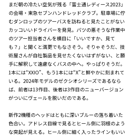
まだ朝の冷たい空気が残る「富士通レディース2023」
の会場・東急セブンハンドレッドクラブ。駐車場に佇
むダンロップのツアーバスを訪ねると見たことがない
カッコいいドライバーを発見。バツの悪そうな作業中
のツアー担当者さんを横目に「いいですか、見て
も？」と聞くと満更でもなさそう。そりゃそうだ、技
術屋さんが自社製品を見せたくないはずがない、と勝
手に解釈して遠慮なくバスの中へ。やっぱりそうだ。
1本には“XXIO”、もう1本には“X”と鮮やかに刻まれて
いる。2024年モデルのゼクシオシリーズであるなら
ば、前者は13作目、後者は3作目のニューバージョン
がついにヴェールを脱いだのである。
新作2機種のヘッドはともに深いブルーの落ち着いた
色合い。アドレス目線で見るとヒール側に羽根のよう
な突起が見える。ヒール側に細く入ったラインもいい