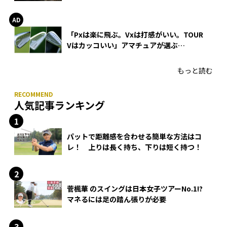
WEDGEの打感とスピン
「Pxは楽に飛ぶ。Vxは打感がいい。TOUR
Vはカッコいい」アマチュアが選ぶ
HONMA「T//WORLD アイアン」
もっと読む
人気記事ランキング
パットで距離感を合わせる簡単な方法はコ
レ！ 上りは長く持ち、下りは短く持つ！
菅楓華 のスイングは日本女子ツアーNo.1!?
マネるには足の踏ん張りが必要