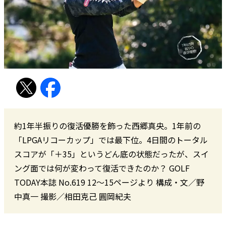
約1年半振りの復活優勝を飾った西郷真央。1年前の
「LPGAリコーカップ」では最下位。4日間のトータル
スコアが「＋35」というどん底の状態だったが、スイ
ング面では何が変わって復活できたのか？ GOLF
TODAY本誌 No.619 12〜15ページより 構成・文／野
中真一 撮影／相田克己 圓岡紀夫