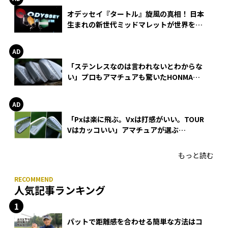
オデッセイ『タートル』旋風の真相！ 日本
生まれの新世代ミッドマレットが世界を席
巻
「ステンレスなのは言われないとわからな
い」プロもアマチュアも驚いたHONMA
WEDGEの打感とスピン
「Pxは楽に飛ぶ。Vxは打感がいい。TOUR
Vはカッコいい」アマチュアが選ぶ
HONMA「T//WORLD アイアン」
もっと読む
人気記事ランキング
パットで距離感を合わせる簡単な方法はコ