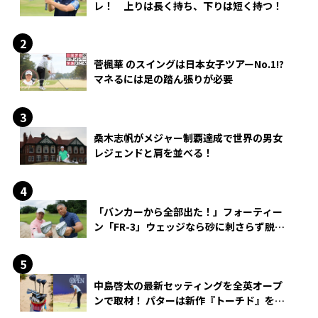
レ！ 上りは長く持ち、下りは短く持つ！
菅楓華 のスイングは日本女子ツアーNo.1!?
マネるには足の踏ん張りが必要
桑木志帆がメジャー制覇達成で世界の男女
レジェンドと肩を並べる！
「バンカーから全部出た！」フォーティー
ン「FR-3」ウェッジなら砂に刺さらず脱出
できる？
中島啓太の最新セッティングを全英オープ
ンで取材！ パターは新作『トーチド』を投
入