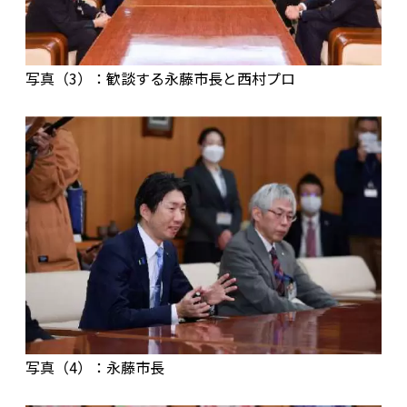
写真（3）：歓談する永藤市長と西村プロ
写真（4）：永藤市長