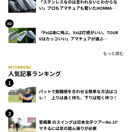
「ステンレスなのは言われないとわからな
い」プロもアマチュアも驚いたHONMA
WEDGEの打感とスピン
「Pxは楽に飛ぶ。Vxは打感がいい。TOUR
Vはカッコいい」アマチュアが選ぶ
HONMA「T//WORLD アイアン」
もっと読む
人気記事ランキング
パットで距離感を合わせる簡単な方法はコ
レ！ 上りは長く持ち、下りは短く持つ！
菅楓華 のスイングは日本女子ツアーNo.1!?
マネるには足の踏ん張りが必要