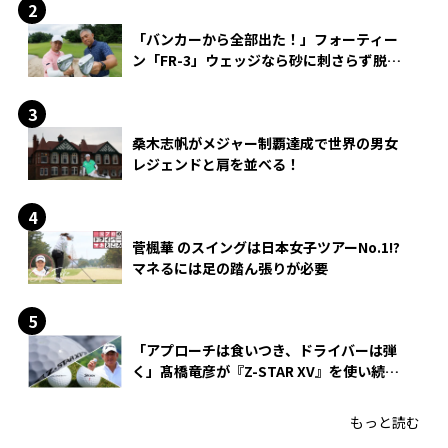
「バンカーから全部出た！」フォーティー
ン「FR-3」ウェッジなら砂に刺さらず脱出
できる？
桑木志帆がメジャー制覇達成で世界の男女
レジェンドと肩を並べる！
菅楓華 のスイングは日本女子ツアーNo.1!?
マネるには足の踏ん張りが必要
「アプローチは食いつき、ドライバーは弾
く」髙橋竜彦が『Z-STAR XV』を使い続け
る理由
もっと読む