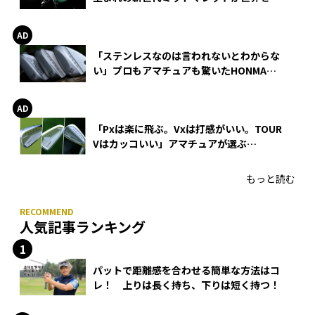
巻
「ステンレスなのは言われないとわからな
い」プロもアマチュアも驚いたHONMA
WEDGEの打感とスピン
「Pxは楽に飛ぶ。Vxは打感がいい。TOUR
Vはカッコいい」アマチュアが選ぶ
HONMA「T//WORLD アイアン」
もっと読む
人気記事ランキング
パットで距離感を合わせる簡単な方法はコ
レ！ 上りは長く持ち、下りは短く持つ！