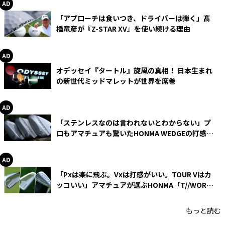
「アプローチは食いつき、ドライバーは弾く」髙
橋竜彦が『Z-STAR XV』を使い続ける理由
オデッセイ『タートル』旋風の真相！ 日本生まれ
の新世代ミッドマレットが世界を席巻
「ステンレスなのは言われないとわからない」プ
ロもアマチュアも驚いたHONMA WEDGEの打感と
スピン
「Pxは楽に飛ぶ。Vxは打感がいい。TOUR Vはカ
ッコいい」アマチュアが選ぶHONMA「T//WORLD
アイアン」
もっと読む