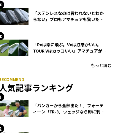
「ステンレスなのは言われないとわか
らない」プロもアマチュアも驚いた
HONMA WEDGEの打感とスピン
「Pxは楽に飛ぶ。Vxは打感がいい。
TOUR Vはカッコいい」アマチュアが選
ぶHONMA「T//WORLD アイアン」
もっと読む
人気記事ランキング
「バンカーから全部出た！」フォーテ
ィーン「FR-3」ウェッジなら砂に刺さ
らず脱出できる？