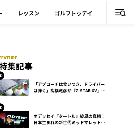
ー
レッスン
ゴルフトゥデイ
特集記事
「アプローチは食いつき、ドライバー
は弾く」髙橋竜彦が『Z-STAR XV』を
使い続ける理由
オデッセイ『タートル』旋風の真相！
日本生まれの新世代ミッドマレットが
世界を席巻