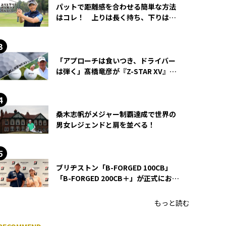
パットで距離感を合わせる簡単な方法
はコレ！ 上りは長く持ち、下りは短
く持つ！
「アプローチは食いつき、ドライバー
は弾く」髙橋竜彦が『Z-STAR XV』を
使い続ける理由
桑木志帆がメジャー制覇達成で世界の
男女レジェンドと肩を並べる！
ブリヂストン「B-FORGED 100CB」
「B-FORGED 200CB＋」が正式にお披
露目！ あのアイアンの正体がついに
明らかに！
もっと読む