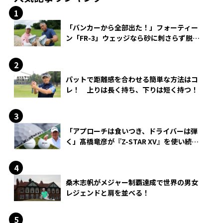
「バンカーから全部出た！」フォーティー
ン「FR-3」ウェッジなら砂に刺さらず脱出
できる？
パットで距離感を合わせる簡単な方法はコ
レ！ 上りは長く持ち、下りは短く持つ！
「アプローチは食いつき、ドライバーは弾
く」髙橋竜彦が『Z-STAR XV』を使い続け
る理由
桑木志帆がメジャー制覇達成で世界の男女
レジェンドと肩を並べる！