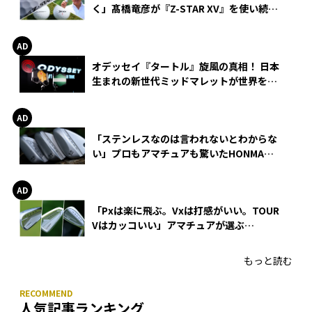
く」髙橋竜彦が『Z-STAR XV』を使い続け
る理由
オデッセイ『タートル』旋風の真相！ 日本
生まれの新世代ミッドマレットが世界を席
巻
「ステンレスなのは言われないとわからな
い」プロもアマチュアも驚いたHONMA
WEDGEの打感とスピン
「Pxは楽に飛ぶ。Vxは打感がいい。TOUR
Vはカッコいい」アマチュアが選ぶ
HONMA「T//WORLD アイアン」
もっと読む
人気記事ランキング