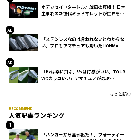
オデッセイ『タートル』旋風の真相！ 日本
生まれの新世代ミッドマレットが世界を席
巻
「ステンレスなのは言われないとわからな
い」プロもアマチュアも驚いたHONMA
WEDGEの打感とスピン
「Pxは楽に飛ぶ。Vxは打感がいい。TOUR
Vはカッコいい」アマチュアが選ぶ
HONMA「T//WORLD アイアン」
もっと読む
人気記事ランキング
「バンカーから全部出た！」フォーティー