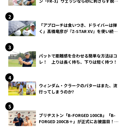
ン「FR-3」ウェッジなら砂に刺さらず脱出
できる？
「アプローチは食いつき、ドライバーは弾
く」髙橋竜彦が『Z-STAR XV』を使い続け
る理由
パットで距離感を合わせる簡単な方法はコ
レ！ 上りは長く持ち、下りは短く持つ！
ウィンダム・クラークのパターはまた、流
行ってしまうのか?
ブリヂストン「B-FORGED 100CB」「B-
FORGED 200CB＋」が正式にお披露目！
あのアイアンの正体がついに明らかに！