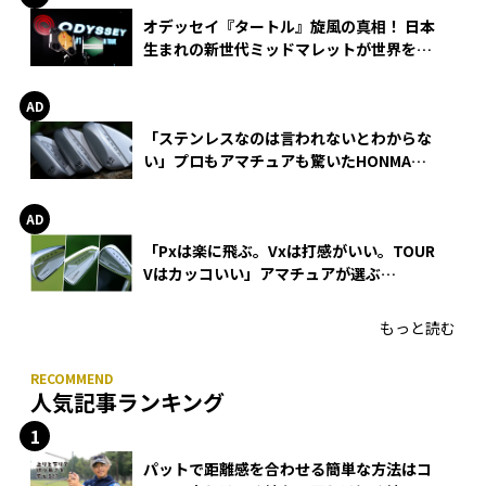
オデッセイ『タートル』旋風の真相！ 日本
生まれの新世代ミッドマレットが世界を席
巻
「ステンレスなのは言われないとわからな
い」プロもアマチュアも驚いたHONMA
WEDGEの打感とスピン
「Pxは楽に飛ぶ。Vxは打感がいい。TOUR
Vはカッコいい」アマチュアが選ぶ
HONMA「T//WORLD アイアン」
もっと読む
人気記事ランキング
パットで距離感を合わせる簡単な方法はコ