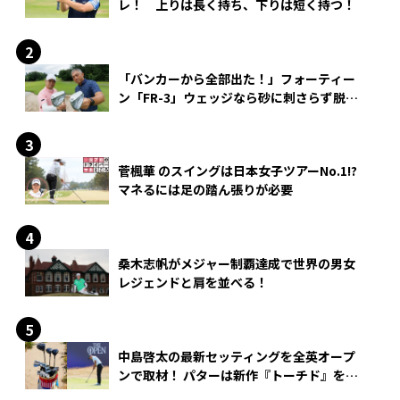
レ！ 上りは長く持ち、下りは短く持つ！
「バンカーから全部出た！」フォーティー
ン「FR-3」ウェッジなら砂に刺さらず脱出
できる？
菅楓華 のスイングは日本女子ツアーNo.1!?
マネるには足の踏ん張りが必要
桑木志帆がメジャー制覇達成で世界の男女
レジェンドと肩を並べる！
中島啓太の最新セッティングを全英オープ
ンで取材！ パターは新作『トーチド』を投
入