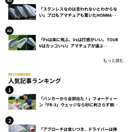
「ステンレスなのは言われないとわからな
い」プロもアマチュアも驚いたHONMA
WEDGEの打感とスピン
「Pxは楽に飛ぶ。Vxは打感がいい。TOUR
Vはカッコいい」アマチュアが選ぶ
HONMA「T//WORLD アイアン」
もっと読む
人気記事ランキング
「バンカーから全部出た！」フォーティー
ン「FR-3」ウェッジなら砂に刺さらず脱出
できる？
「アプローチは食いつき、ドライバーは弾