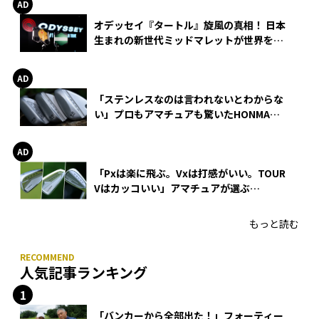
オデッセイ『タートル』旋風の真相！ 日本
生まれの新世代ミッドマレットが世界を席
巻
「ステンレスなのは言われないとわからな
い」プロもアマチュアも驚いたHONMA
WEDGEの打感とスピン
「Pxは楽に飛ぶ。Vxは打感がいい。TOUR
Vはカッコいい」アマチュアが選ぶ
HONMA「T//WORLD アイアン」
もっと読む
人気記事ランキング
「バンカーから全部出た！」フォーティー