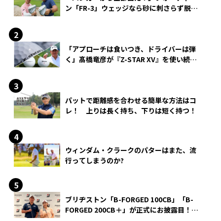
ン「FR-3」ウェッジなら砂に刺さらず脱出
できる？
「アプローチは食いつき、ドライバーは弾
く」髙橋竜彦が『Z-STAR XV』を使い続け
る理由
パットで距離感を合わせる簡単な方法はコ
レ！ 上りは長く持ち、下りは短く持つ！
ウィンダム・クラークのパターはまた、流
行ってしまうのか?
ブリヂストン「B-FORGED 100CB」「B-
FORGED 200CB＋」が正式にお披露目！
あのアイアンの正体がついに明らかに！