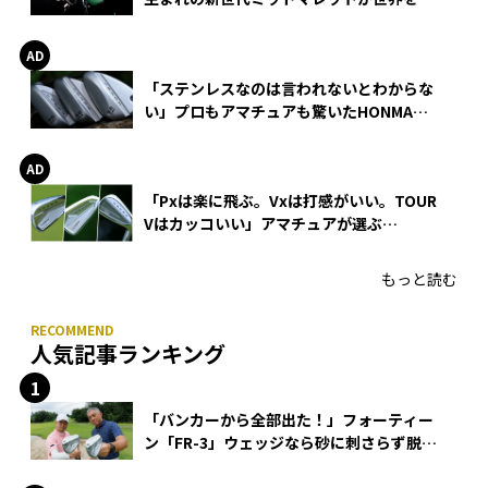
巻
「ステンレスなのは言われないとわからな
い」プロもアマチュアも驚いたHONMA
WEDGEの打感とスピン
「Pxは楽に飛ぶ。Vxは打感がいい。TOUR
Vはカッコいい」アマチュアが選ぶ
HONMA「T//WORLD アイアン」
もっと読む
人気記事ランキング
「バンカーから全部出た！」フォーティー
ン「FR-3」ウェッジなら砂に刺さらず脱出
できる？