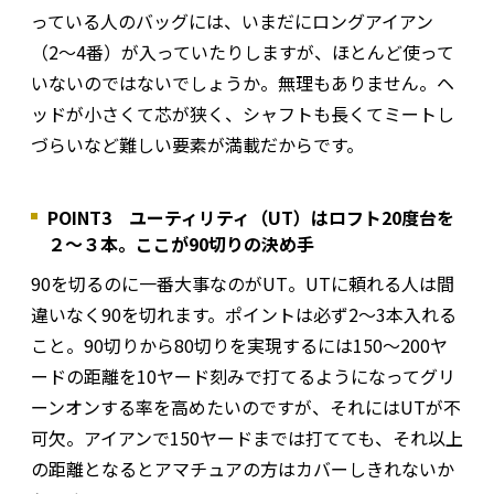
っている人のバッグには、いまだにロングアイアン
（2〜4番）が入っていたりしますが、ほとんど使って
いないのではないでしょうか。無理もありません。ヘ
ッドが小さくて芯が狭く、シャフトも長くてミートし
づらいなど難しい要素が満載だからです。
POINT3 ユーティリティ（UT）はロフト20度台を
２～３本。ここが90切りの決め手
90を切るのに一番大事なのがUT。UTに頼れる人は間
違いなく90を切れます。ポイントは必ず2～3本入れる
こと。90切りから80切りを実現するには150～200ヤ
ードの距離を10ヤード刻みで打てるようになってグリ
ーンオンする率を高めたいのですが、それにはUTが不
可欠。アイアンで150ヤードまでは打てても、それ以上
の距離となるとアマチュアの方はカバーしきれないか