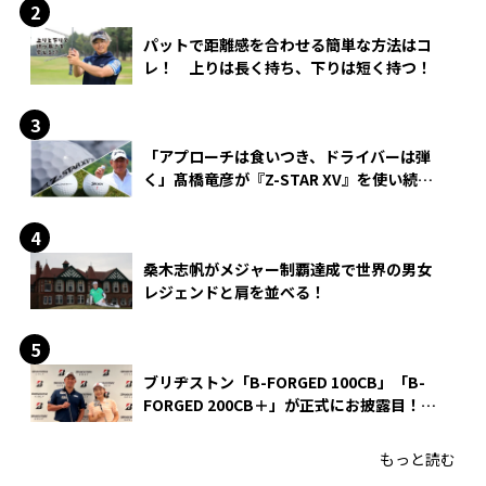
パットで距離感を合わせる簡単な方法はコ
レ！ 上りは長く持ち、下りは短く持つ！
「アプローチは食いつき、ドライバーは弾
く」髙橋竜彦が『Z-STAR XV』を使い続け
る理由
桑木志帆がメジャー制覇達成で世界の男女
レジェンドと肩を並べる！
ブリヂストン「B-FORGED 100CB」「B-
FORGED 200CB＋」が正式にお披露目！
あのアイアンの正体がついに明らかに！
もっと読む