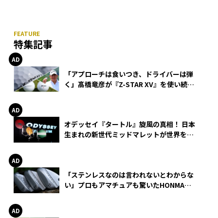
特集記事
「アプローチは食いつき、ドライバーは弾
く」髙橋竜彦が『Z-STAR XV』を使い続け
る理由
オデッセイ『タートル』旋風の真相！ 日本
生まれの新世代ミッドマレットが世界を席
巻
「ステンレスなのは言われないとわからな
い」プロもアマチュアも驚いたHONMA
WEDGEの打感とスピン