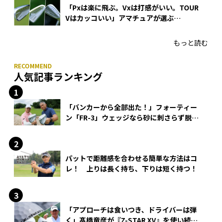
「Pxは楽に飛ぶ。Vxは打感がいい。TOUR
Vはカッコいい」アマチュアが選ぶ
HONMA「T//WORLD アイアン」
もっと読む
人気記事ランキング
「バンカーから全部出た！」フォーティー
ン「FR-3」ウェッジなら砂に刺さらず脱出
できる？
パットで距離感を合わせる簡単な方法はコ
レ！ 上りは長く持ち、下りは短く持つ！
「アプローチは食いつき、ドライバーは弾
く」髙橋竜彦が『Z-STAR XV』を使い続け