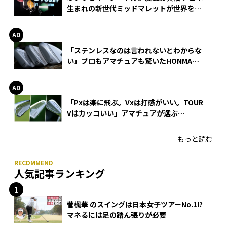
生まれの新世代ミッドマレットが世界を席
巻
「ステンレスなのは言われないとわからな
い」プロもアマチュアも驚いたHONMA
WEDGEの打感とスピン
「Pxは楽に飛ぶ。Vxは打感がいい。TOUR
Vはカッコいい」アマチュアが選ぶ
HONMA「T//WORLD アイアン」
もっと読む
人気記事ランキング
菅楓華 のスイングは日本女子ツアーNo.1!?
マネるには足の踏ん張りが必要