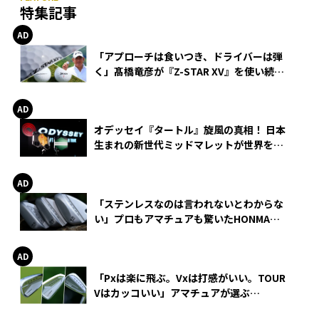
特集記事
「アプローチは食いつき、ドライバーは弾
く」髙橋竜彦が『Z-STAR XV』を使い続け
る理由
オデッセイ『タートル』旋風の真相！ 日本
生まれの新世代ミッドマレットが世界を席
巻
「ステンレスなのは言われないとわからな
い」プロもアマチュアも驚いたHONMA
WEDGEの打感とスピン
「Pxは楽に飛ぶ。Vxは打感がいい。TOUR
Vはカッコいい」アマチュアが選ぶ
HONMA「T//WORLD アイアン」