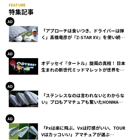
特集記事
「アプローチは食いつき、ドライバーは弾
く」髙橋竜彦が『Z-STAR XV』を使い続け
る理由
オデッセイ『タートル』旋風の真相！ 日本
生まれの新世代ミッドマレットが世界を席
巻
「ステンレスなのは言われないとわからな
い」プロもアマチュアも驚いたHONMA
WEDGEの打感とスピン
「Pxは楽に飛ぶ。Vxは打感がいい。TOUR
Vはカッコいい」アマチュアが選ぶ