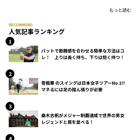
HONMA「T//WORLD アイアン」
もっと読む
人気記事ランキング
パットで距離感を合わせる簡単な方法はコ
レ！ 上りは長く持ち、下りは短く持つ！
菅楓華 のスイングは日本女子ツアーNo.1!?
マネるには足の踏ん張りが必要
桑木志帆がメジャー制覇達成で世界の男女
レジェンドと肩を並べる！