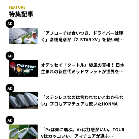
特集記事
「アプローチは食いつき、ドライバーは弾
く」髙橋竜彦が『Z-STAR XV』を使い続け
る理由
オデッセイ『タートル』旋風の真相！ 日本
生まれの新世代ミッドマレットが世界を席
巻
「ステンレスなのは言われないとわからな
い」プロもアマチュアも驚いたHONMA
WEDGEの打感とスピン
「Pxは楽に飛ぶ。Vxは打感がいい。TOUR
Vはカッコいい」アマチュアが選ぶ