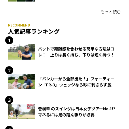
HONMA「T//WORLD アイアン」
もっと読む
人気記事ランキング
パットで距離感を合わせる簡単な方法はコ
レ！ 上りは長く持ち、下りは短く持つ！
「バンカーから全部出た！」フォーティー
ン「FR-3」ウェッジなら砂に刺さらず脱出
できる？
菅楓華 のスイングは日本女子ツアーNo.1!?
マネるには足の踏ん張りが必要