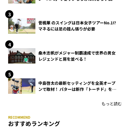
できる？
菅楓華 のスイングは日本女子ツアーNo.1!?
マネるには足の踏ん張りが必要
桑木志帆がメジャー制覇達成で世界の男女
レジェンドと肩を並べる！
中島啓太の最新セッティングを全英オープ
ンで取材！ パターは新作『トーチド』を投
入
もっと読む
おすすめランキング