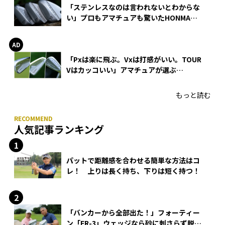
「ステンレスなのは言われないとわからな
い」プロもアマチュアも驚いたHONMA
WEDGEの打感とスピン
「Pxは楽に飛ぶ。Vxは打感がいい。TOUR
Vはカッコいい」アマチュアが選ぶ
HONMA「T//WORLD アイアン」
もっと読む
人気記事ランキング
パットで距離感を合わせる簡単な方法はコ
レ！ 上りは長く持ち、下りは短く持つ！
「バンカーから全部出た！」フォーティー
ン「FR-3」ウェッジなら砂に刺さらず脱出