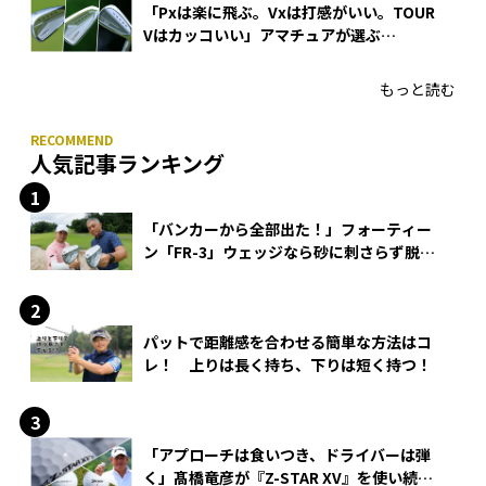
「Pxは楽に飛ぶ。Vxは打感がいい。TOUR
Vはカッコいい」アマチュアが選ぶ
HONMA「T//WORLD アイアン」
もっと読む
人気記事ランキング
「バンカーから全部出た！」フォーティー
ン「FR-3」ウェッジなら砂に刺さらず脱出
できる？
パットで距離感を合わせる簡単な方法はコ
レ！ 上りは長く持ち、下りは短く持つ！
「アプローチは食いつき、ドライバーは弾
く」髙橋竜彦が『Z-STAR XV』を使い続け