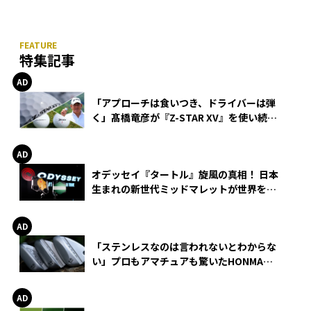
特集記事
「アプローチは食いつき、ドライバーは弾
く」髙橋竜彦が『Z-STAR XV』を使い続け
る理由
オデッセイ『タートル』旋風の真相！ 日本
生まれの新世代ミッドマレットが世界を席
巻
「ステンレスなのは言われないとわからな
い」プロもアマチュアも驚いたHONMA
WEDGEの打感とスピン