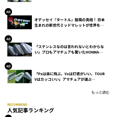
る理由
オデッセイ『タートル』旋風の真相！ 日本
生まれの新世代ミッドマレットが世界を席
巻
「ステンレスなのは言われないとわからな
い」プロもアマチュアも驚いたHONMA
WEDGEの打感とスピン
「Pxは楽に飛ぶ。Vxは打感がいい。TOUR
Vはカッコいい」アマチュアが選ぶ
HONMA「T//WORLD アイアン」
もっと読む
人気記事ランキング