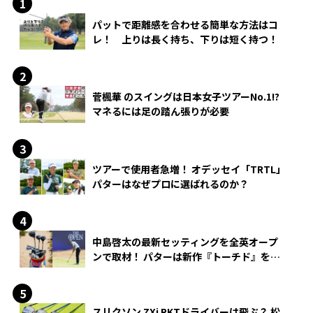
パットで距離感を合わせる簡単な方法はコ
レ！ 上りは長く持ち、下りは短く持つ！
菅楓華 のスイングは日本女子ツアーNo.1!?
マネるには足の踏ん張りが必要
ツアーで使用者急増！ オデッセイ「TRTL」
パターはなぜプロに選ばれるのか？
中島啓太の最新セッティングを全英オープ
ンで取材！ パターは新作『トーチド』を投
入
スリクソン ZXi RKTドライバーは飛ぶ？ 松