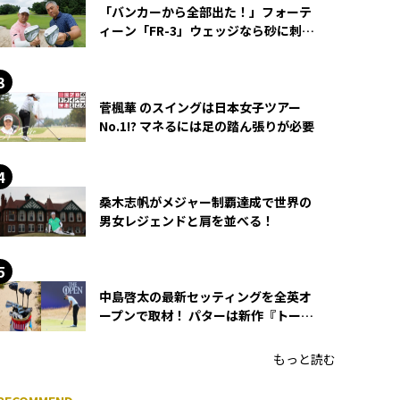
「バンカーから全部出た！」フォーテ
ィーン「FR-3」ウェッジなら砂に刺さ
らず脱出できる？
菅楓華 のスイングは日本女子ツアー
No.1!? マネるには足の踏ん張りが必要
桑木志帆がメジャー制覇達成で世界の
男女レジェンドと肩を並べる！
中島啓太の最新セッティングを全英オ
ープンで取材！ パターは新作『トーチ
ド』を投入
もっと読む