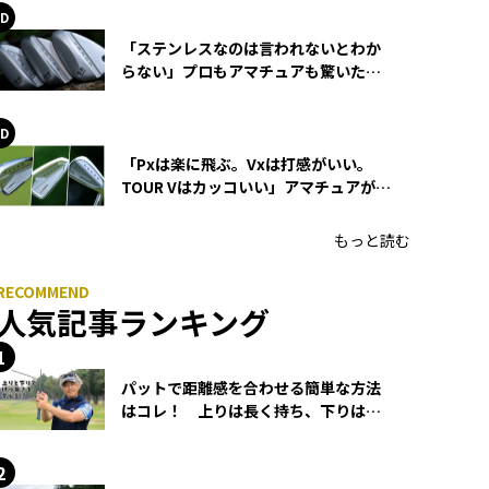
「ステンレスなのは言われないとわか
らない」プロもアマチュアも驚いた
HONMA WEDGEの打感とスピン
「Pxは楽に飛ぶ。Vxは打感がいい。
TOUR Vはカッコいい」アマチュアが選
ぶHONMA「T//WORLD アイアン」
もっと読む
人気記事ランキング
パットで距離感を合わせる簡単な方法
はコレ！ 上りは長く持ち、下りは短
く持つ！