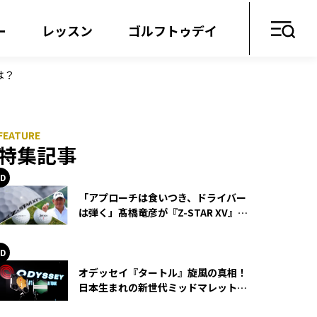
ー
レッスン
ゴルフトゥデイ
は？
特集記事
「アプローチは食いつき、ドライバー
は弾く」髙橋竜彦が『Z-STAR XV』を
使い続ける理由
オデッセイ『タートル』旋風の真相！
日本生まれの新世代ミッドマレットが
世界を席巻