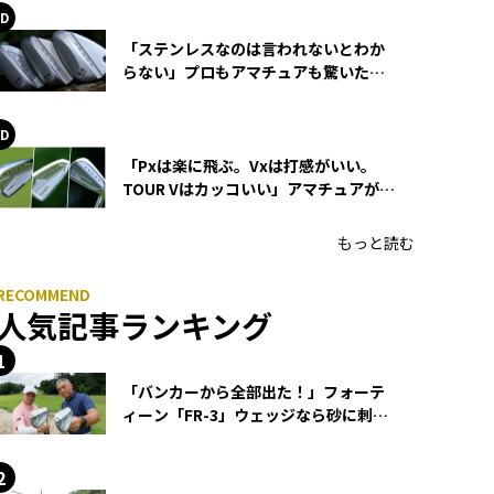
「ステンレスなのは言われないとわか
らない」プロもアマチュアも驚いた
HONMA WEDGEの打感とスピン
「Pxは楽に飛ぶ。Vxは打感がいい。
TOUR Vはカッコいい」アマチュアが選
ぶHONMA「T//WORLD アイアン」
もっと読む
人気記事ランキング
「バンカーから全部出た！」フォーテ
ィーン「FR-3」ウェッジなら砂に刺さ
らず脱出できる？