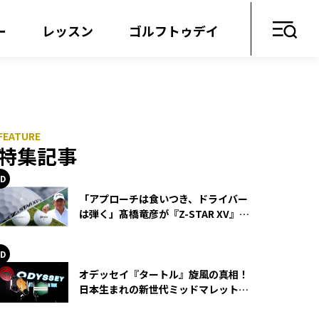
ー
レッスン
ゴルフトゥデイ
特集記事
「アプローチは食いつき、ドライバー
は弾く」髙橋竜彦が『Z-STAR XV』を
使い続ける理由
オデッセイ『タートル』旋風の真相！
日本生まれの新世代ミッドマレットが
世界を席巻