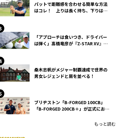
パットで距離感を合わせる簡単な方法
はコレ！ 上りは長く持ち、下りは短
く持つ！
「アプローチは食いつき、ドライバー
は弾く」髙橋竜彦が『Z-STAR XV』を
使い続ける理由
桑木志帆がメジャー制覇達成で世界の
男女レジェンドと肩を並べる！
ブリヂストン「B-FORGED 100CB」
「B-FORGED 200CB＋」が正式にお披
露目！ あのアイアンの正体がついに
明らかに！
もっと読む