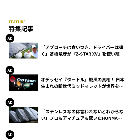
特集記事
「アプローチは食いつき、ドライバーは弾
く」髙橋竜彦が『Z-STAR XV』を使い続け
る理由
オデッセイ『タートル』旋風の真相！ 日本
生まれの新世代ミッドマレットが世界を席
巻
「ステンレスなのは言われないとわからな
い」プロもアマチュアも驚いたHONMA
WEDGEの打感とスピン