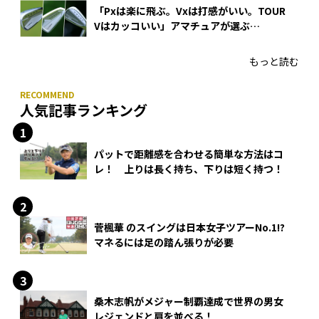
「Pxは楽に飛ぶ。Vxは打感がいい。TOUR
Vはカッコいい」アマチュアが選ぶ
HONMA「T//WORLD アイアン」
もっと読む
人気記事ランキング
パットで距離感を合わせる簡単な方法はコ
レ！ 上りは長く持ち、下りは短く持つ！
菅楓華 のスイングは日本女子ツアーNo.1!?
マネるには足の踏ん張りが必要
桑木志帆がメジャー制覇達成で世界の男女
レジェンドと肩を並べる！