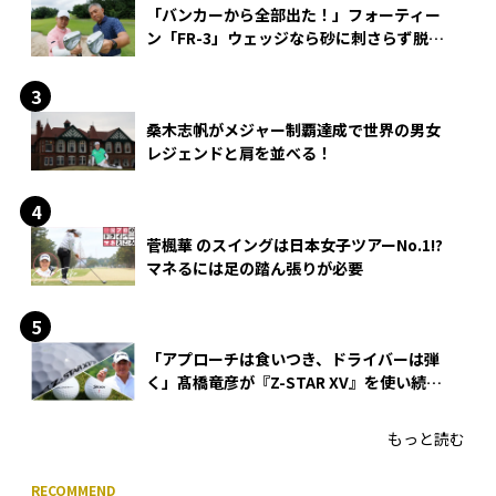
「バンカーから全部出た！」フォーティー
ン「FR-3」ウェッジなら砂に刺さらず脱出
できる？
桑木志帆がメジャー制覇達成で世界の男女
レジェンドと肩を並べる！
菅楓華 のスイングは日本女子ツアーNo.1!?
マネるには足の踏ん張りが必要
「アプローチは食いつき、ドライバーは弾
く」髙橋竜彦が『Z-STAR XV』を使い続け
る理由
もっと読む