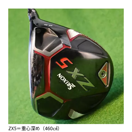
ZX5＝重心深め（460㎤）