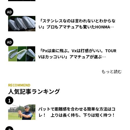
巻
「ステンレスなのは言われないとわからな
い」プロもアマチュアも驚いたHONMA
WEDGEの打感とスピン
「Pxは楽に飛ぶ。Vxは打感がいい。TOUR
Vはカッコいい」アマチュアが選ぶ
HONMA「T//WORLD アイアン」
もっと読む
人気記事ランキング
パットで距離感を合わせる簡単な方法はコ
レ！ 上りは長く持ち、下りは短く持つ！