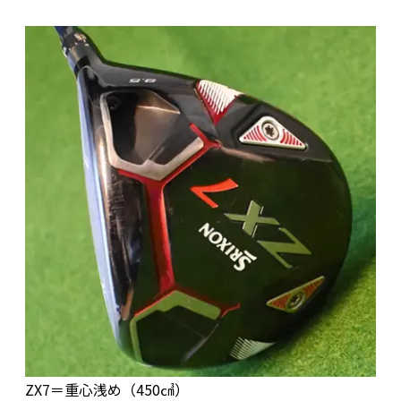
ZX7＝重心浅め（450㎤）