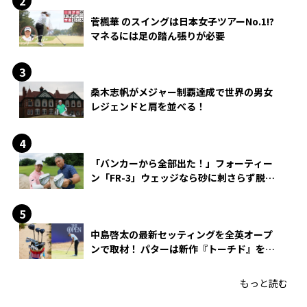
菅楓華 のスイングは日本女子ツアーNo.1!?
マネるには足の踏ん張りが必要
桑木志帆がメジャー制覇達成で世界の男女
レジェンドと肩を並べる！
「バンカーから全部出た！」フォーティー
ン「FR-3」ウェッジなら砂に刺さらず脱出
できる？
中島啓太の最新セッティングを全英オープ
ンで取材！ パターは新作『トーチド』を投
入
もっと読む