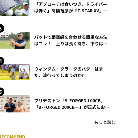
「アプローチは食いつき、ドライバー
は弾く」髙橋竜彦が『Z-STAR XV』を
使い続ける理由
パットで距離感を合わせる簡単な方法
はコレ！ 上りは長く持ち、下りは短
く持つ！
ウィンダム・クラークのパターはま
た、流行ってしまうのか?
ブリヂストン「B-FORGED 100CB」
「B-FORGED 200CB＋」が正式にお披
露目！ あのアイアンの正体がついに
明らかに！
もっと読む