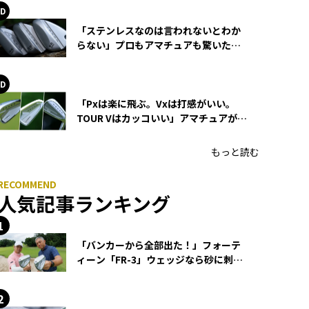
「ステンレスなのは言われないとわか
らない」プロもアマチュアも驚いた
HONMA WEDGEの打感とスピン
「Pxは楽に飛ぶ。Vxは打感がいい。
TOUR Vはカッコいい」アマチュアが選
ぶHONMA「T//WORLD アイアン」
もっと読む
人気記事ランキング
「バンカーから全部出た！」フォーテ
ィーン「FR-3」ウェッジなら砂に刺さ
らず脱出できる？