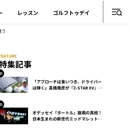
ー
レッスン
ゴルフトゥデイ
違う
特集記事
「アプローチは食いつき、ドライバー
は弾く」髙橋竜彦が『Z-STAR XV』を
使い続ける理由
オデッセイ『タートル』旋風の真相！
日本生まれの新世代ミッドマレットが
世界を席巻