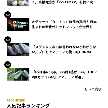
く」髙橋竜彦が『Z-STAR XV』を使い続け
る理由
オデッセイ『タートル』旋風の真相！ 日本
生まれの新世代ミッドマレットが世界を席
巻
「ステンレスなのは言われないとわからな
い」プロもアマチュアも驚いたHONMA
WEDGEの打感とスピン
「Pxは楽に飛ぶ。Vxは打感がいい。TOUR
Vはカッコいい」アマチュアが選ぶ
HONMA「T//WORLD アイアン」
もっと読む
人気記事ランキング