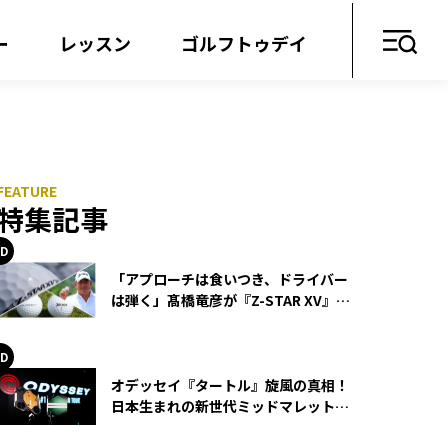
ー
レッスン
ゴルフトゥデイ
特集記事
「アプローチは食いつき、ドライバー
は弾く」髙橋竜彦が『Z-STAR XV』を
使い続ける理由
オデッセイ『タートル』旋風の真相！
日本生まれの新世代ミッドマレットが
世界を席巻