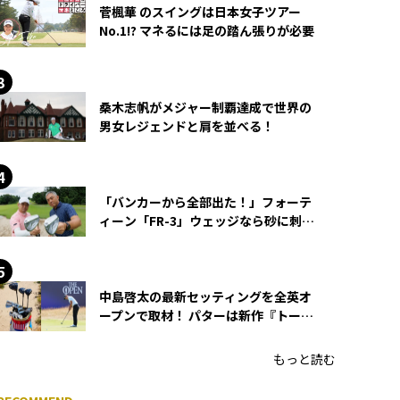
菅楓華 のスイングは日本女子ツアー
No.1!? マネるには足の踏ん張りが必要
桑木志帆がメジャー制覇達成で世界の
男女レジェンドと肩を並べる！
「バンカーから全部出た！」フォーテ
ィーン「FR-3」ウェッジなら砂に刺さ
らず脱出できる？
中島啓太の最新セッティングを全英オ
ープンで取材！ パターは新作『トーチ
ド』を投入
もっと読む