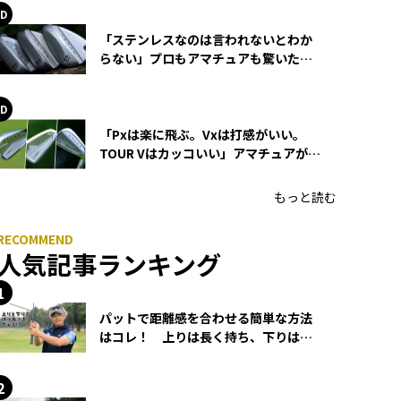
「ステンレスなのは言われないとわか
らない」プロもアマチュアも驚いた
HONMA WEDGEの打感とスピン
「Pxは楽に飛ぶ。Vxは打感がいい。
TOUR Vはカッコいい」アマチュアが選
ぶHONMA「T//WORLD アイアン」
もっと読む
人気記事ランキング
パットで距離感を合わせる簡単な方法
はコレ！ 上りは長く持ち、下りは短
く持つ！