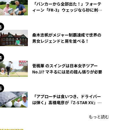
「バンカーから全部出た！」フォーテ
ィーン「FR-3」ウェッジなら砂に刺さ
らず脱出できる？
桑木志帆がメジャー制覇達成で世界の
男女レジェンドと肩を並べる！
菅楓華 のスイングは日本女子ツアー
No.1!? マネるには足の踏ん張りが必要
「アプローチは食いつき、ドライバー
は弾く」髙橋竜彦が『Z-STAR XV』を
使い続ける理由
もっと読む