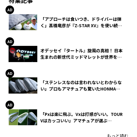
特集記事
「アプローチは食いつき、ドライバーは弾
く」髙橋竜彦が『Z-STAR XV』を使い続け
る理由
オデッセイ『タートル』旋風の真相！ 日本
生まれの新世代ミッドマレットが世界を席
巻
「ステンレスなのは言われないとわからな
い」プロもアマチュアも驚いたHONMA
WEDGEの打感とスピン
「Pxは楽に飛ぶ。Vxは打感がいい。TOUR
Vはカッコいい」アマチュアが選ぶ
HONMA「T//WORLD アイアン」
もっと読む