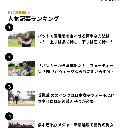
人気記事ランキング
パットで距離感を合わせる簡単な方法はコ
レ！ 上りは長く持ち、下りは短く持つ！
「バンカーから全部出た！」フォーティー
ン「FR-3」ウェッジなら砂に刺さらず脱出
できる？
菅楓華 のスイングは日本女子ツアーNo.1!?
マネるには足の踏ん張りが必要
桑木志帆がメジャー制覇達成で世界の男女