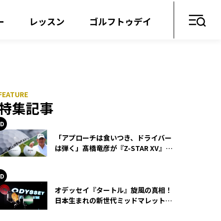
ー
レッスン
ゴルフトゥデイ
特集記事
「アプローチは食いつき、ドライバー
は弾く」髙橋竜彦が『Z-STAR XV』を
使い続ける理由
オデッセイ『タートル』旋風の真相！
日本生まれの新世代ミッドマレットが
世界を席巻