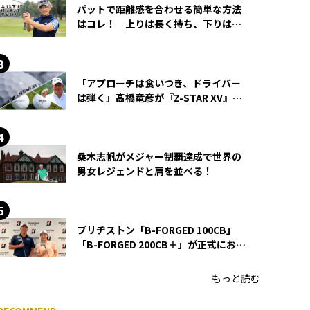
パットで距離感を合わせる簡単な方法
はコレ！ 上りは長く持ち、下りは短
く持つ！
「アプローチは食いつき、ドライバー
は弾く」髙橋竜彦が『Z-STAR XV』を
使い続ける理由
桑木志帆がメジャー制覇達成で世界の
男女レジェンドと肩を並べる！
ブリヂストン「B-FORGED 100CB」
「B-FORGED 200CB＋」が正式にお披
露目！ あのアイアンの正体がついに
明らかに！
もっと読む