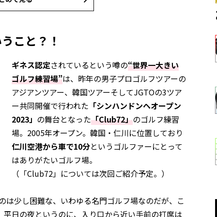
いうこと？！
ギネス認定
されているという噂の
“世界一大きい
ゴルフ練習場”
は、昨年の男子プロゴルフツアーの
アジアンツアー、韓国ツアーそしてJGTOの3ツア
ー共同開催で行われた
「シンハンドンヘオープン
2023」
の舞台となった
「Club72」
のゴルフ練習
場。2005年オープン。韓国・仁川に位置しており
仁川空港から車で10分
というゴルファーにとって
はありがたいゴルフ場。
（「Club72」については次回ご紹介予定。）
するのは少し困難な、いわゆる名門ゴルフ場なのだが、こ
。平日の夜というのに、入り口から近い手前の打席は