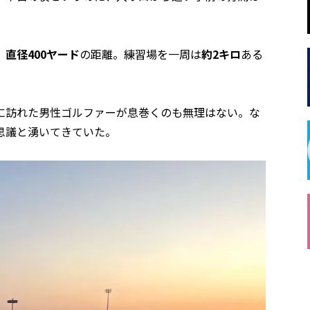
、
直径400ヤード
の距離。練習場を一周は
約2キロ
ある
に訪れた男性ゴルファーが息巻くのも無理はない。な
思議と湧いてきていた。