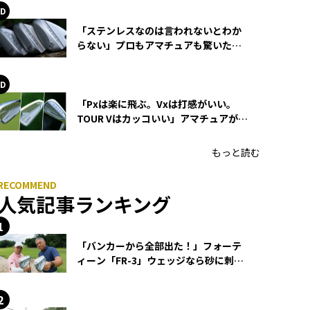
「ステンレスなのは言われないとわか
らない」プロもアマチュアも驚いた
HONMA WEDGEの打感とスピン
「Pxは楽に飛ぶ。Vxは打感がいい。
TOUR Vはカッコいい」アマチュアが選
ぶHONMA「T//WORLD アイアン」
もっと読む
人気記事ランキング
「バンカーから全部出た！」フォーテ
ィーン「FR-3」ウェッジなら砂に刺さ
らず脱出できる？