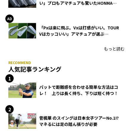
い」プロもアマチュアも驚いたHONMA
WEDGEの打感とスピン
「Pxは楽に飛ぶ。Vxは打感がいい。TOUR
Vはカッコいい」アマチュアが選ぶ
HONMA「T//WORLD アイアン」
もっと読む
人気記事ランキング
パットで距離感を合わせる簡単な方法はコ
レ！ 上りは長く持ち、下りは短く持つ！
菅楓華 のスイングは日本女子ツアーNo.1!?
マネるには足の踏ん張りが必要